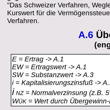
"Das Schweizer Verfahren, Wegl
Kurswert für die Vermögenssteuer
Verfahren.
A.6
Übe
(en
E = Ertrag -> A.1
EW = Ertragswert -> A.1
SW = Substanzwert -> A.3
i = Kapitalisierungszinsfuß -> A
i
= Normalverzinsung (z.B. 
NZ
W
= Wert durch Übergewinn-K
ÜK