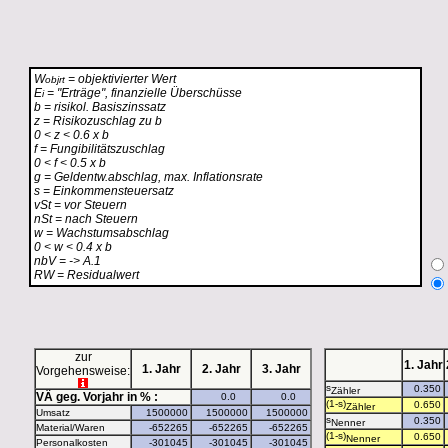
W
= objektivierter Wert
objrt
E
= "Erträge", finanzielle Überschüsse
i
b = risikol. Basiszinssatz
z = Risikozuschlag zu b
0 < z < 0.6 x b
f = Fungibilitätszuschlag
0 < f < 0.5 x b
g = Geldentw.abschlag, max. Inflationsrate
s = Einkommensteuersatz
vSt = vor Steuern
nSt = nach Steuern
w = Wachstumsabschlag
0 < w < 0.4 x b
nbV = -> A.1
RW = Residualwert
zur
1. Jahr
1. Jahr
2. Jahr
3. Jahr
Vorgehensweise:
s
Zähler
VÄ geg. Vorjahr in % :
(1-s)
Zähler
Umsatz
s
Nenner
Material/Waren
(1-s)
Nenner
Personalkosten