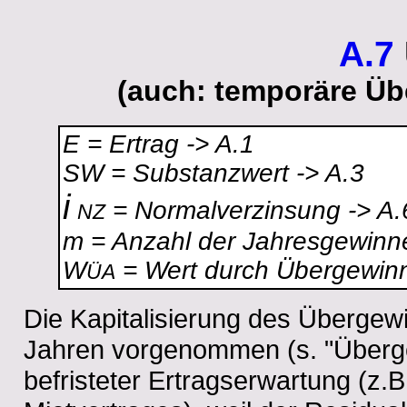
A.7
(auch: temporäre Üb
E = Ertrag -> A.1
SW = Substanzwert -> A.3
i
= Normalverzinsung -> A.
NZ
m = Anzahl der Jahresgewinne
W
= Wert durch Übergewin
ÜA
Die Kapitalisierung des Übergewi
Jahren vorgenommen (s. "Überge
befristeter Ertragserwartung (z.