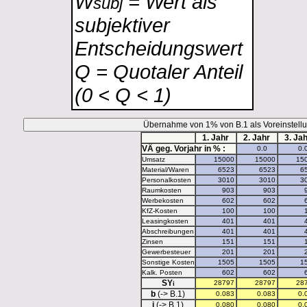
W
= Wert als
subj
subjektiver
Entscheidungswert
Q = Quotaler Anteil
(0 < Q < 1)
1. Jahr
2. Jahr
3. Ja
VÄ geg. Vorjahr in % :
Umsatz
Material/Waren
Personalkosten
Raumkosten
Werbekosten
KfZ-Kosten
Leasingkosten
Abschreibungen
Zinsen
Gewerbesteuer
Sonstige Kosten
Kalk. Posten
SY
i
b
(-> B.1)
i
(-> B.1)