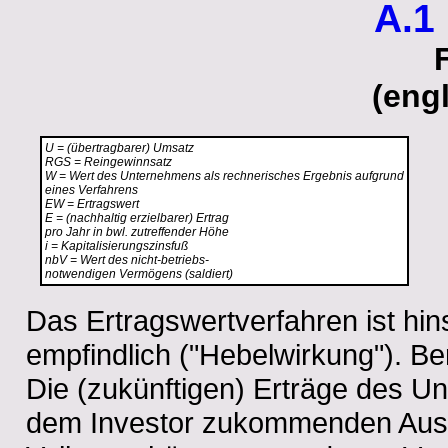
A.1
(eng
U = (übertragbarer) Umsatz
RGS = Reingewinnsatz
W = Wert des Unternehmens als rechnerisches Ergebnis aufgrund
eines Verfahrens
EW = Ertragswert
E = (nachhaltig erzielbarer) Ertrag
pro Jahr in bwl. zutreffender Höhe
i = Kapitalisierungszinsfuß
nbV = Wert des nicht-betriebs-
notwendigen Vermögens (saldiert)
Das Ertragswertverfahren ist hin
empfindlich ("Hebelwirkung"). B
Die (zukünftigen) Erträge des U
dem Investor zukommenden Ausza