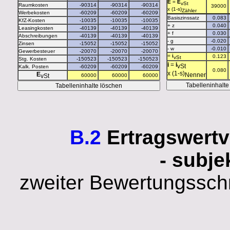
E
=
E
vSt
Raumkosten
x
(1-s)
Zähler
Werbekosten
Basiszinssatz
KfZ-Kosten
+ z
Leasingkosten
+ f
Abschreibungen
- g
Zinsen
- w
Gewerbesteuer
=
i
vSt
Stg. Kosten
i
=
i
vSt
Kalk. Posten
x
(1-s)
E
Nenner
vSt
B.2
Ertragswert
- subje
zweiter Bewertungsschri