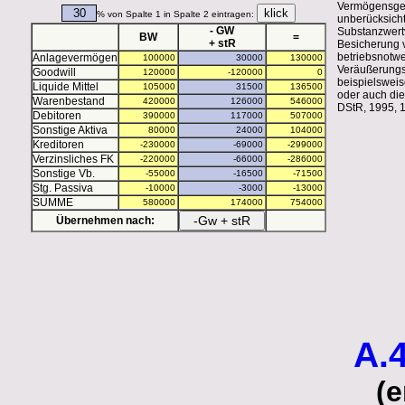
Vermögensgege
% von Spalte 1 in Spalte 2 eintragen:
unberücksicht
- GW
Substanzwertv
BW
=
+ stR
Besicherung 
betriebsnotwe
Anlagevermögen
Veräußerungsp
Goodwill
beispielsweis
Liquide Mittel
oder auch die
Warenbestand
DStR, 1995, 
Debitoren
Sonstige Aktiva
Kreditoren
Verzinsliches FK
Sonstige Vb.
Stg. Passiva
SUMME
Übernehmen nach:
A.
(