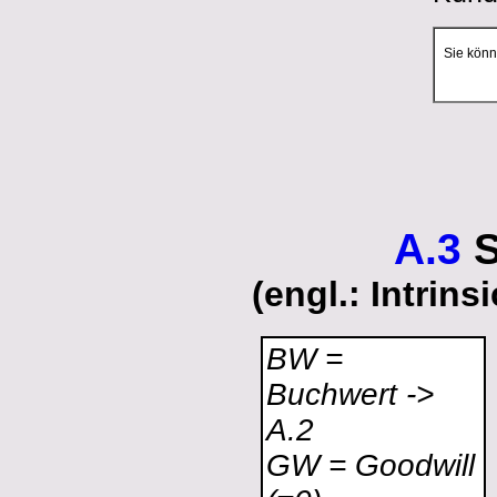
Sie könn
A.3
S
(engl.: Intrin
BW =
Buchwert ->
A.2
GW = Goodwill