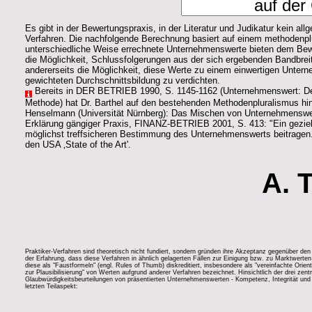
Es gibt in der Bewertungspraxis, in der Literatur und Judikatur kein all
Verfahren. Die nachfolgende Berechnung basiert auf einem methodenplu
unterschiedliche Weise errechnete Unternehmenswerte bieten dem Bew
die Möglichkeit, Schlussfolgerungen aus der sich ergebenden Bandbrei
andererseits die Möglichkeit, diese Werte zu einem einwertigen Untern
gewichteten Durchschnittsbildung zu verdichten.
Bereits in DER BETRIEB 1990, S. 1145-1162 (Unternehmenswert: De
Methode) hat Dr. Barthel auf den bestehenden Methodenpluralismus hi
Henselmann (Universität Nürnberg): Das Mischen von Unternehmenswer
Erklärung gängiger Praxis, FINANZ-BETRIEB 2001, S. 413: "Ein gezie
möglichst treffsicheren Bestimmung des Unternehmenswerts beitragen.
den USA ‚State of the Art'.
A. 
Praktiker-Verfahren sind theoretisch nicht fundiert, sondern gründen ihre Akzeptanz gegenüber d
der Erfahrung, dass diese Verfahren in ähnlich gelagerten Fällen zur Einigung bzw. zu Marktwerten
diese als "Faustformeln" (engl. Rules of Thumb) diskreditiert, insbesondere als "vereinfachte Orienti
zur Plausibilisierung" von Werten aufgrund anderer Verfahren bezeichnet. Hinsichtlich der drei zent
Glaubwürdigkeitsbeurteilungen von präsentierten Unternehmenswerten - Kompetenz, Integrität und
letzten Teilaspekt: