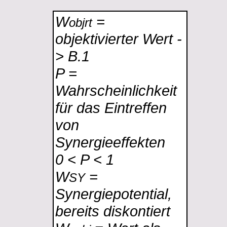
W
=
objrt
objektivierter Wert -
> B.1
P =
Wahrscheinlichkeit
für das Eintreffen
von
Synergieeffekten
0 < P < 1
W
=
SY
Synergiepotential,
bereits diskontiert