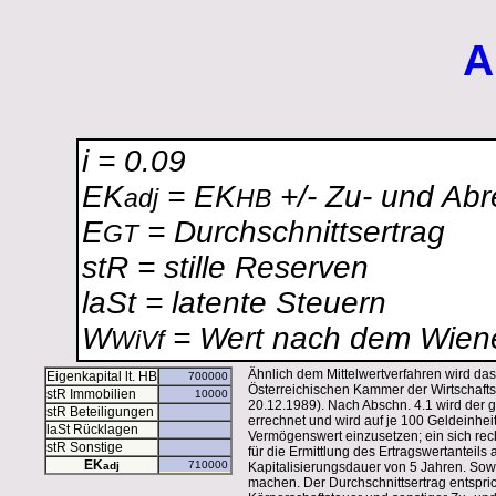
A
i = 0.09
EK
= EK
+/- Zu- und Ab
adj
HB
E
= Durchschnittsertrag
GT
stR = stille Reserven
laSt = latente Steuern
W
= Wert nach dem Wiene
WiVf
Ähnlich dem Mittelwertverfahren wird das
Eigenkapital lt. HB
Österreichischen Kammer der Wirtschafts
stR Immobilien
20.12.1989). Nach Abschn. 4.1 wird der ge
stR Beteiligungen
errechnet und wird auf je 100 Geldeinhei
laSt Rücklagen
Vermögenswert einzusetzen; ein sich rec
stR Sonstige
für die Ermittlung des Ertragswertantei
EK
adj
Kapitalisierungsdauer von 5 Jahren. So
machen. Der Durchschnittsertrag entspric