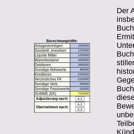
Der A
insb
Buchw
Ermi
Berechnungshilfe:
Unte
Anlagevermögen
Goodwill, erworben
Buch
Liquide Mittel
Warenbestand
stil
Debitoren
hist
Sonstige Aktivwerte
Kreditoren
Gege
Verzinsliches FK
Sonstige Verb.
Buch
Sonstige Passivwerte
SUMME (EK)
diese
Adjustierung nach:
Bewer
Übernehmen nach:
unbe
Teilb
Künd